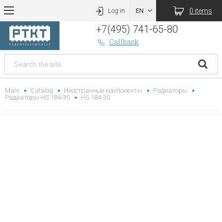
0 items
Log in
+7(495) 741-65-80
Callback
Main
Catalog
Иностранные компоненты
Радиаторы
Радиаторы HS 184-30
HS 184-30