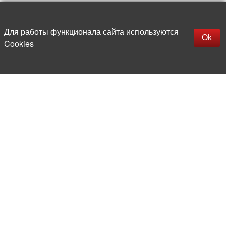
Up
replica rolex watch
Открыть описание
Для работы функционала сайта используются
gefälschte Uhren
Ok
Cookies
replica hublot
rolex replica
faux rolex watch
More than 20 years in the market of
electronic and radio products
Direct deliveries
from abroad
Experienced and competent
team of professionals
Office and warehouse
in the center of Moscow