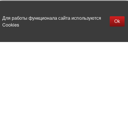
Up
replica rolex watch
Открыть описание
Для работы функционала сайта используются
gefälschte Uhren
Ok
Cookies
replica hublot
rolex replica
faux rolex watch
More than 20 years in the market of
electronic and radio products
Direct deliveries
from abroad
Experienced and competent
team of professionals
Office and warehouse
in the center of Moscow