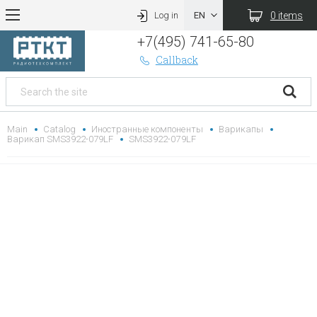
0 items
Log in
+7(495) 741-65-80
Callback
Main
Catalog
Иностранные компоненты
Варикапы
Варикап SMS3922-079LF
SMS3922-079LF