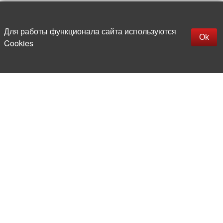
Up
replica rolex watch
Открыть описание
Для работы функционала сайта используются
gefälschte Uhren
Ok
Cookies
replica hublot
rolex replica
faux rolex watch
More than 20 years in the market of
electronic and radio products
Direct deliveries
from abroad
Experienced and competent
team of professionals
Office and warehouse
in the center of Moscow