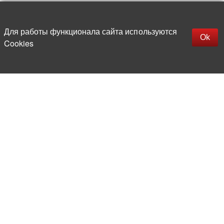
Up
replica rolex watch
Открыть описание
Для работы функционала сайта используются
gefälschte Uhren
Ok
Cookies
replica hublot
rolex replica
faux rolex watch
More than 20 years in the market of
electronic and radio products
Direct deliveries
from abroad
Experienced and competent
team of professionals
Office and warehouse
in the center of Moscow