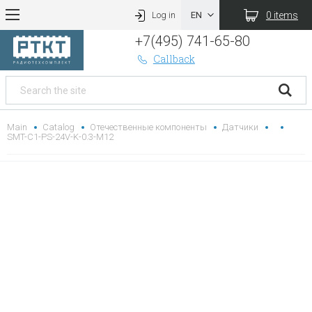
0 items
Log in
+7(495) 741-65-80
Callback
Main
Catalog
Отечественные компоненты
Датчики
SMT-C1-PS-24V-K-0.3-M12