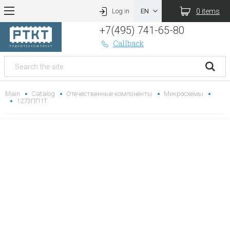
0 items
Log in
+7(495) 741-65-80
Callback
Main
Catalog
Отечественные компоненты
Микросхемы
1273ПП1Т