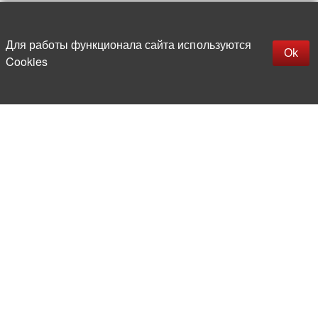
Up
replica rolex watch
Открыть описание
Для работы функционала сайта используются
gefälschte Uhren
Ok
Cookies
replica hublot
rolex replica
faux rolex watch
More than 20 years in the market of
electronic and radio products
Direct deliveries
from abroad
Experienced and competent
team of professionals
Office and warehouse
in the center of Moscow