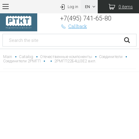
0 items
Log in
+7(495) 741-65-80
Callback
Main
Catalog
Отечественные компоненты
Соединители
Соединители 2РМГП
2РМГП22Б4Ш3Е2 вил.