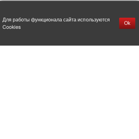
Up
replica rolex watch
Открыть описание
Для работы функционала сайта используются
gefälschte Uhren
Ok
Cookies
replica hublot
rolex replica
faux rolex watch
More than 20 years in the market of
electronic and radio products
Direct deliveries
from abroad
Experienced and competent
team of professionals
Office and warehouse
in the center of Moscow