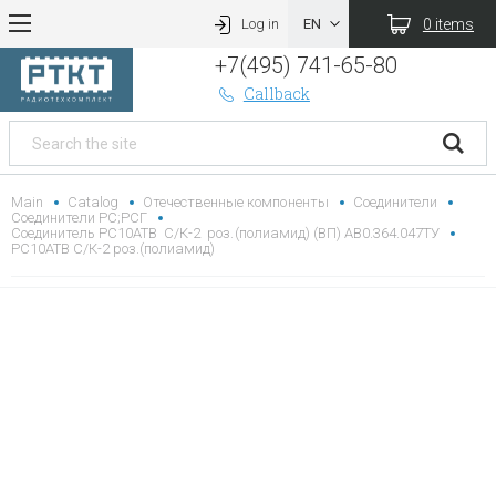
0 items
Log in
+7(495) 741-65-80
Callback
Main
Catalog
Отечественные компоненты
Соединители
Соединители РС;РСГ
Соединитель РС10АТВ С/К-2 роз.(полиамид) (ВП) АВ0.364.047ТУ
РС10АТВ С/К-2 роз.(полиамид)