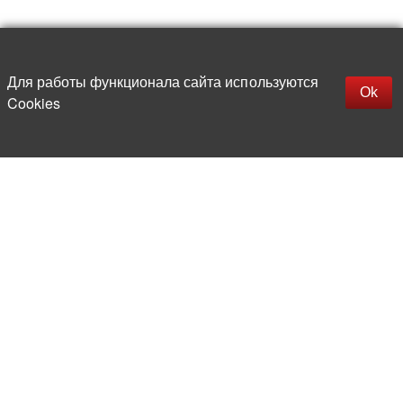
Up
replica rolex watch
Открыть описание
Для работы функционала сайта используются
gefälschte Uhren
Ok
Cookies
replica hublot
rolex replica
faux rolex watch
More than 20 years in the market of
electronic and radio products
Direct deliveries
from abroad
Experienced and competent
team of professionals
Office and warehouse
in the center of Moscow