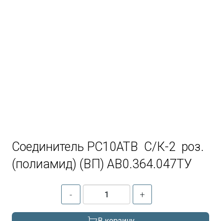
Соединитель РС10АТВ С/К-2 роз.
(полиамид) (ВП) АВ0.364.047ТУ
-
+
В корзину