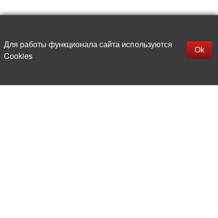
Up
replica rolex watch
Открыть описание
Для работы функционала сайта используются
gefälschte Uhren
Ok
Cookies
replica hublot
rolex replica
faux rolex watch
More than 20 years in the market of
electronic and radio products
Direct deliveries
from abroad
Experienced and competent
team of professionals
Office and warehouse
in the center of Moscow