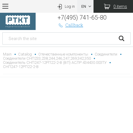
0 items
Log in
+7(495) 741-65-80
Callback
Main
Catalog
Отечественные компоненты
Соединители
Соединители СНП233,238,244,246,247,269,342,350
Соединитель СНП247-12РП22-2-В (ВП) АСЛР.434430.003ТУ
СНП247-12РП22-2-В