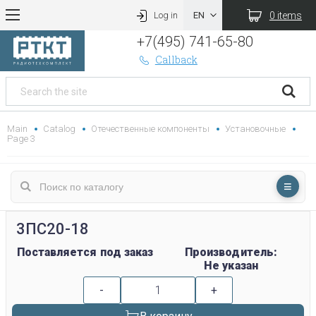
0 items
Log in
+7(495) 741-65-80
Callback
Main
Catalog
Отечественные компоненты
Установочные
Page 3
3ПС20-18
Поставляется под заказ
Производитель:
Не указан
-
+