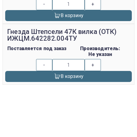
-
+
В корзину
Гнезда Штепсели 47К вилка (ОТК)
ИЖЦМ.642282.004ТУ
Поставляется под заказ
Производитель:
Не указан
-
+
В корзину
replica rolex watch
gefälschte Uhren
replica hublot
rolex replica
faux rolex watch