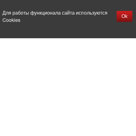
Для работы функционала сайта используются
Фильтры
Ok
Cookies
Catalog
About
Manufacturers
Reviews
Contacts
Delivery and payment
Certificates
News
Careers